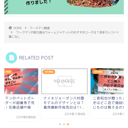
HOME
ワークマン関連
ワークマンの耐久撥水ウォームジャケットのおすすめコーデは？派手カッコイイ
着こなし
RELATED POST
クマン関連
注目製品
注目製品
ークマンのペットボト
ナイキジョーダン八村塁
二宮和也が贈ったど
ホルダーが超優秀で完
モデルのデザインとは？
きはどこ店で値段は
続出！在庫店舗や類
着用最新作発売日は11...
じものは買えるのか
.
2019年11月8日
2019年11
2019年8月8日