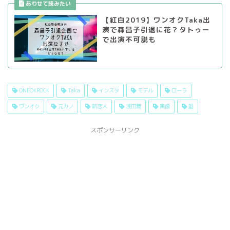
【紅白2019】ワンオクTaka出
演で森昌子引退に花？タトゥー
で出演不可説も
ONEOKROCK
Taka
インスタ
モデル
ローラ
ワンオク
元カノ
新恋人
浅田舞
画像
誰
スポンサーリンク