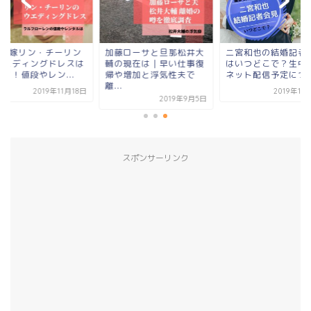
ira嫁リン・チーリン
加藤ローサと旦那松井大
二宮和也の結婚記者
ウエディングドレスは
輔の現在は｜早い仕事復
はいつどこで？生中
フ！値段やレン...
帰や増加と浮気性夫で
ネット配信予定につ
離...
2019年11月18日
2019年11
2019年9月5日
スポンサーリンク