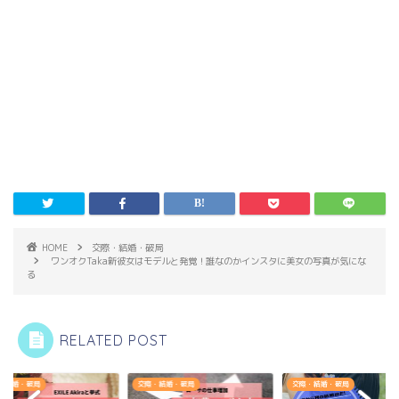
HOME
交際・結婚・破局
ワンオクTaka新彼女はモデルと発覚！誰なのかインスタに美女の写真が気にな
る
RELATED POST
・結婚・破局
交際・結婚・破局
交際・結婚・破局