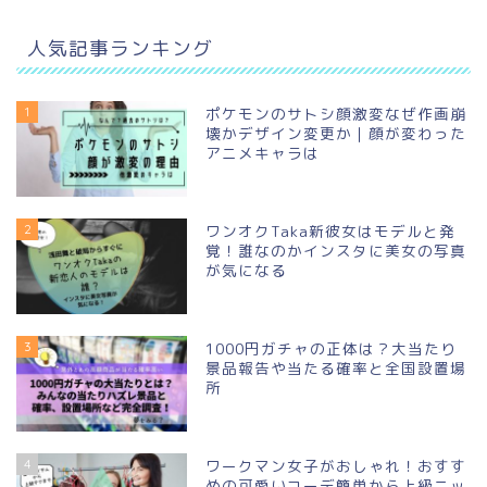
人気記事ランキング
1
ポケモンのサトシ顔激変なぜ作画崩
壊かデザイン変更か｜顔が変わった
アニメキャラは
2
ワンオクTaka新彼女はモデルと発
覚！誰なのかインスタに美女の写真
が気になる
3
1000円ガチャの正体は？大当たり
景品報告や当たる確率と全国設置場
所
4
ワークマン女子がおしゃれ！おすす
めの可愛いコーデ簡単から上級ニッ