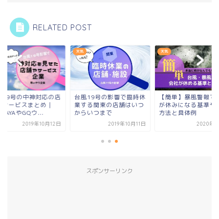
RELATED POST
天気
天気
風19号の中神対応の店
台風19号の影響で臨時休
【簡単】暴風警報で
やサービスまとめ｜
業する関東の店舗はいつ
が休みになる基準や
UTAYAやGQウ...
からいつまで
方法と具体例
2019年10月12日
2019年10月11日
2020年1
スポンサーリンク