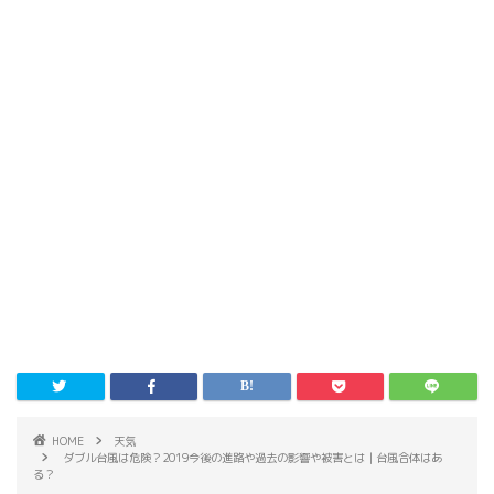
HOME
天気
ダブル台風は危険？2019今後の進路や過去の影響や被害とは｜台風合体はあ
る？