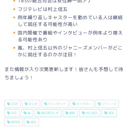
TBSの総合司会は安住紳一郎アナ
フジテレビは村上信五
例年繰り返しキャスターを勤めている人は継続
して就任する可能性が高い
国内開催で番組やインタビューが例年より増え
る可能性あり
嵐、村上信五以外のジャニーズメンバーがどこ
かに就任するのかが注目！
また情報が入り次第更新します！皆さんも予想して待
ちましょう！
2020
まとめ
オリンピック
キャスター
ジャニーズ
司会
嵐
明石家さんま
最新
村上信五
東京
櫻井翔
過去