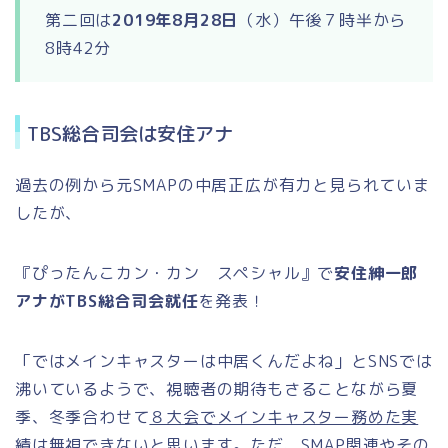
第二回は
2019年8月28日
（水）午後７時半から
8時42分
TBS総合司会は安住アナ
過去の例から元SMAPの中居正広が有力と見られていま
したが、
『ぴったんこカン・カン スペシャル』で
安住紳一郎
アナがTBS総合司会就任
を発表！
「ではメインキャスターは中居くんだよね」とSNSでは
沸いているようで、視聴者の期待もさることながら夏
季、冬季合わせて
８大会でメインキャスター務めた実
績
は無視できないと思います。ただ、SMAP関連やその