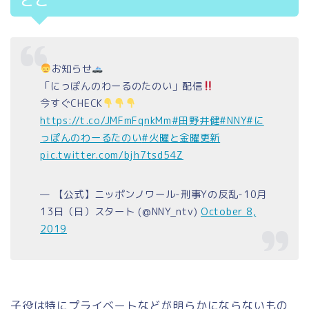
どこ
お知らせ
「にっぽんのわーるのたのい」配信
今すぐCHECK
https://t.co/JMFmFqnkMm
#田野井健
#NNY
#に
っぽんのわーるたのい
#火曜と金曜更新
pic.twitter.com/bjh7tsd54Z
— 【公式】ニッポンノワール-刑事Yの反乱-10月
13日（日）スタート (@NNY_ntv)
October 8,
2019
子役は特にプライベートなどが明らかにならないもの