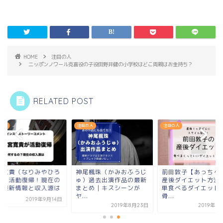
HOME
注目の人
ニッポンノワール克喜役の子役田野井健の小学校はどこ両親はお金持ち？
RELATED POST
の人
注目の人
注目の人
宮寛貴（なりみやひろ
神尾楓珠（かみおふうじ
前田敦子【あっちゃ
げ）活動復帰！現在の
ゅ）過去出演作品の最新
産後ダイエット方法
事最新情報と収入源は
まとめ｜キスシーンが
単食べるダイエット
ヤ...
骨...
2019年9月14日
2019年8月23日
2019年9