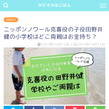
タピオカはごはん
注目の人
ニッポンノワール克喜役の子役田野井
健の小学校はどこ両親はお金持ち？
2019年10月12日
/
2019年10月13日