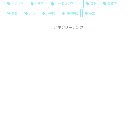
お金持ち
ドラマ
ニッポンノワール
両親
事務所
公立
子役
小学校
田野井健
私立
スポンサーリンク