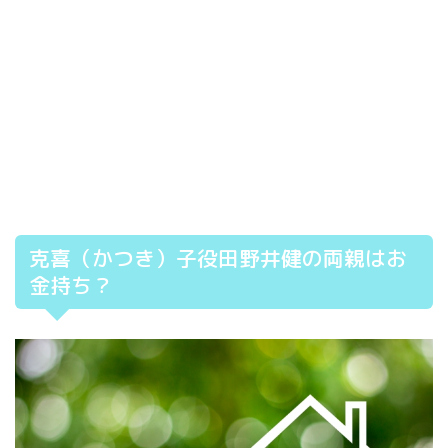
克喜（かつき）子役田野井健の両親はお
金持ち？