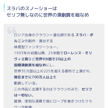
スラバのスノーショーは
セリフ無しなのに世界の演劇賞を総なめ
ロシア出身のクラウン＝道化師である
スラバ・ポ
ルニン
が創作・演出する
体感型ファンタジーショー。
1993年の初演以降、25年間で
ローレンス・オリ
ヴィエ賞
など
世界9カ国で20以上の
国際演劇賞を総なめ
にし、
世界35カ国以上の225を超える都市で上演され、
現在までに700万人以上
を
動員している。
この作品に出演するのはクラウンのみで、
セリフ
は一切ない
。
冒頭、深刻な表情で首にロープを巻きつけたクラ
ウンが登場。