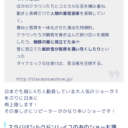
ほかのクラウンたちとコミカルな芸を積み重ね、
動きと表情だけで
人間の喜怒哀楽
を表現してい
く。
舞台と客席を一体化させた演出も特徴的。
クラウンたちが観客を巻き込んだ掛け合いを展開
したり、
蜘蛛の巣に見立てた糸
や
雪に見立てた
紙吹雪が客席を覆い尽くしたり
とい
った
ダイナミックな仕掛けは、見る者を圧倒する。
http://slavasnowshow.jp/
日本でも既に4万人動員している大人気のショーが３
年ぶりに日本に
再上陸します！
その楽しさにリピーターがかなり多いショーです！
スラバはシルクドソレイユのあのショーも演