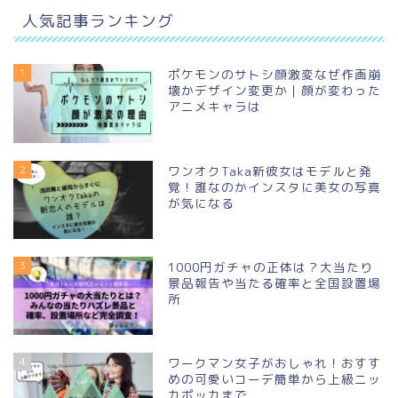
人気記事ランキング
1
ポケモンのサトシ顔激変なぜ作画崩
壊かデザイン変更か｜顔が変わった
アニメキャラは
2
ワンオクTaka新彼女はモデルと発
覚！誰なのかインスタに美女の写真
が気になる
3
1000円ガチャの正体は？大当たり
景品報告や当たる確率と全国設置場
所
4
ワークマン女子がおしゃれ！おすす
めの可愛いコーデ簡単から上級ニッ
カポッカまで