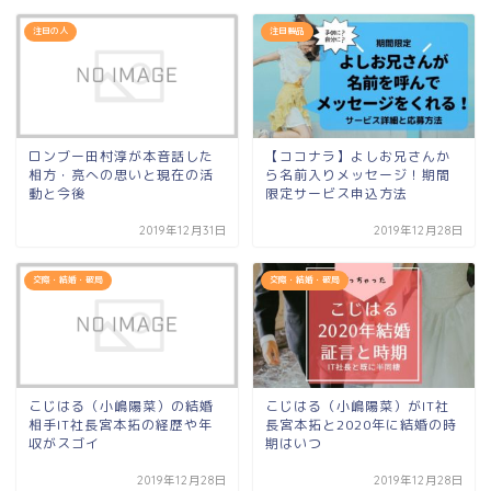
注目の人
注目製品
ロンブー田村淳が本音話した
【ココナラ】よしお兄さんか
相方・亮への思いと現在の活
ら名前入りメッセージ！期間
動と今後
限定サービス申込方法
2019年12月31日
2019年12月28日
交際・結婚・破局
交際・結婚・破局
こじはる（小嶋陽菜）の結婚
こじはる（小嶋陽菜）がIT社
相手IT社長宮本拓の経歴や年
長宮本拓と2020年に結婚の時
収がスゴイ
期はいつ
2019年12月28日
2019年12月28日