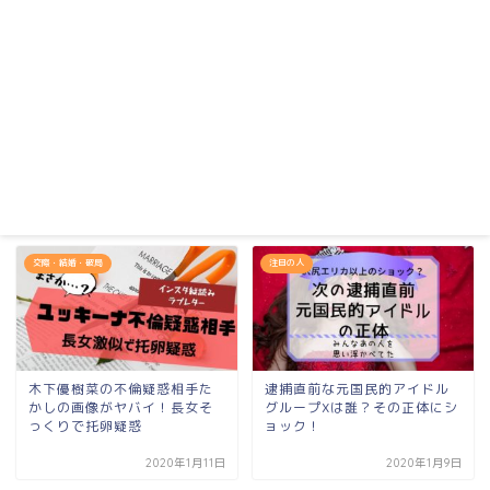
交際・結婚・破局
注目の人
木下優樹菜の不倫疑惑相手た
逮捕直前な元国民的アイドル
かしの画像がヤバイ！長女そ
グループXは誰？その正体にシ
っくりで托卵疑惑
ョック！
2020年1月11日
2020年1月9日