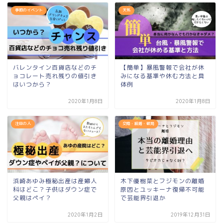
季節のイベント
天気
バレンタイン百貨店などのチ
【簡単】暴風警報で会社が休
ョコレート売れ残りの値引き
みになる基準や休む方法と具
はいつから？
体例
2020年1月8日
2020年1月8日
注目の人
交際・結婚・破局
浜崎あゆみ極秘出産は産婦人
木下優樹菜とフジモンの離婚
科はどこ？子供はダウン症で
原因とユッキーナ復帰不可能
父親はペイ？
で芸能界引退か
2020年1月2日
2019年12月31日