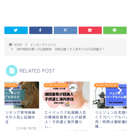
HOME
エンターテイメント
田中美保が第一子出産報告 旦那は誰？大人気モデルの元彼達は？
RELATED POST
ターテイメント
エンターテイメント
エンターテイメント
イオンキング実写映画
エイベックス松浦勝人氏
ジェジュン日本語が
前にその人気と記録を
の嫁畑田亜希さんが超美
くてカバーアルバム
り返る
人！子供達と海外暮ら
売！特典は最新番組
し...
情...
2019年7月7日