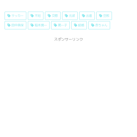
サッカー
不妊
交際
元彼
出産
旦那
田中美保
稲本潤一
第一子
結婚
赤ちゃん
スポンサーリンク