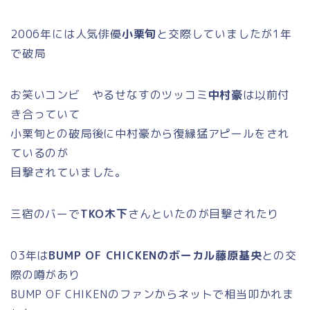
2006年には人気俳優
小栗旬
と交際していましたが1年
で破局
お笑いコンビ やるせなすのツッコミ
中村豪
は以前付
き合っていて
小栗旬との破局後に中村豪から復縁猛アピールをされ
ているのが
目撃されていました。
三宿のバーで
TKO木下
さんといたのが目撃されたり
03年は
BUMP OF CHICKENのボーカル藤原基央
との交
際の噂があり
BUMP OF CHIKENのファンからネットで相当叩かれま