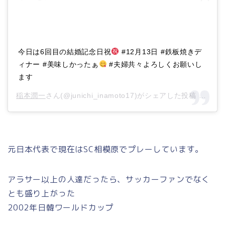
今日は6回目の結婚記念日祝
#12月13日 #鉄板焼きデ
ィナー #美味しかったぁ
#夫婦共々よろしくお願いし
ます
稲本潤一
さん(@junichi_inamoto17)がシェアした投稿 –
201
元日本代表で現在はSC相模原でプレーしています。
アラサー以上の人達だったら、サッカーファンでなく
とも盛り上がった
2002年日韓ワールドカップ