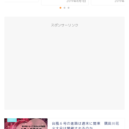
2019年8月1日
2019年8
スポンサーリンク
台風６号の進路は週末に関東 隅田川花
火大会は開催されるのか