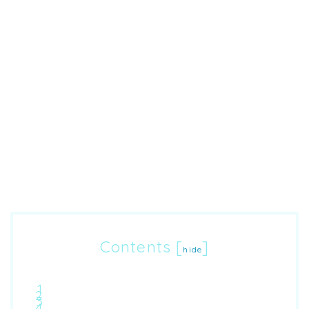
Contents
[
]
hide