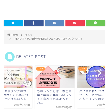
HOME
グルメ
IKEAレストラン最新の期間限定フェアはワールドスパイシー！
RELATED POST
メ
グルメ
グルメ
ピオカドリンクのブー
ものランチとは 本と交
タピオカドリンク空
は3度目！でも気をつ
換で無料の美味しいラン
ブーム！各飲食店の
ないといけない人も…
チを食べられるよろず
オカドリンクのまと
カ...
2019年7月4日
2019年7
2019年8月4日