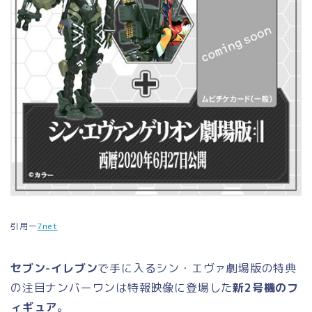
引用ー
7net
セブン-イレブン
で手に入るシン・エヴァ劇場版の特典
の注目ナンバーワンは特報映像に登場した
新2号機のフ
ィギュア
。