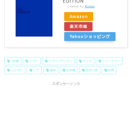
EDITION
created by
Rinker
Amazon
楽天市場
Yahooショッピング
2号機
エヴァ
エヴァンゲリオン
グッズ
シン・エヴァ
ムビチケ
レア
値段
初号機
前売り券
特典
スポンサーリンク