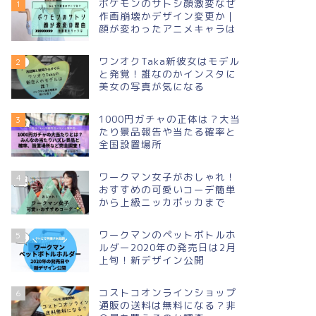
ポケモンのサトシ顔激変なぜ
1
作画崩壊かデザイン変更か｜
顔が変わったアニメキャラは
ワンオクTaka新彼女はモデル
2
と発覚！誰なのかインスタに
美女の写真が気になる
1000円ガチャの正体は？大当
3
たり景品報告や当たる確率と
全国設置場所
ワークマン女子がおしゃれ！
4
おすすめの可愛いコーデ簡単
から上級ニッカポッカまで
ワークマンのペットボトルホ
5
ルダー2020年の発売日は2月
上旬！新デザイン公開
コストコオンラインショップ
6
通販の送料は無料になる？非