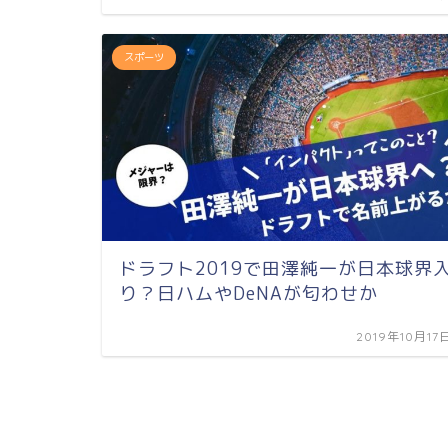
スポーツ
ドラフト2019で田澤純一が日本球界
り？日ハムやDeNAが匂わせか
2019年10月17