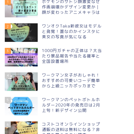
ポケモンのサトシ顔激変なぜ
1
作画崩壊かデザイン変更か｜
顔が変わったアニメキャラは
ワンオクTaka新彼女はモデル
2
と発覚！誰なのかインスタに
美女の写真が気になる
1000円ガチャの正体は？大当
3
たり景品報告や当たる確率と
全国設置場所
ワークマン女子がおしゃれ！
4
おすすめの可愛いコーデ簡単
から上級ニッカポッカまで
ワークマンのペットボトルホ
5
ルダー2020年の発売日は2月
上旬！新デザイン公開
コストコオンラインショップ
6
通販の送料は無料になる？非