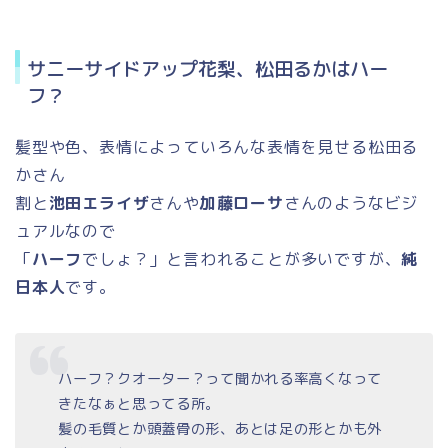
サニーサイドアップ花梨、松田るかはハー
フ？
髪型や色、表情によっていろんな表情を見せる松田る
かさん
割と
池田エライザ
さんや
加藤ローサ
さんのようなビジ
ュアルなので
「
ハーフ
でしょ？」と言われることが多いですが、
純
日本人
です。
ハーフ？クオーター？って聞かれる率高くなって
きたなぁと思ってる所。
髪の毛質とか頭蓋骨の形、あとは足の形とかも外