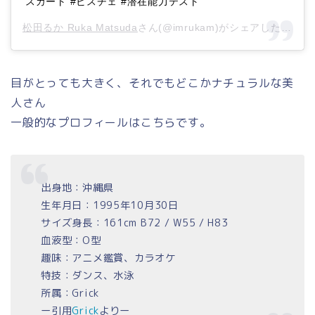
スカート #ビスチェ #潜在能力テスト
松田るか Ruka Matsuda
さん(@imrukam)がシェアした投稿 –
目がとっても大きく、それでもどこかナチュラルな美
人さん
一般的なプロフィールはこちらです。
出身地：沖縄県
生年月日：1995年10月30日
サイズ身長：161cm B72 / W55 / H83
血液型：O型
趣味：アニメ鑑賞、カラオケ
特技：ダンス、水泳
所属：Grick
ー引用
Grick
よりー