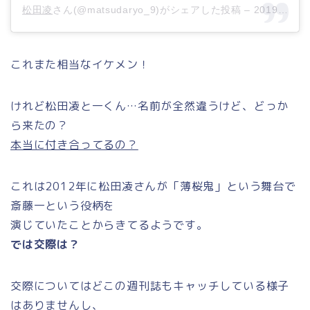
松田凌
さん(@matsudaryo_9)がシェアした投稿 –
2019年 6月月18日午前5時53分PDT
これまた相当なイケメン！
けれど松田凌と一くん…名前が全然違うけど、どっか
ら来たの？
本当に付き合ってるの？
これは2012年に松田凌さんが「薄桜鬼」という舞台で
斎藤一という役柄を
演じていたことからきてるようです。
では交際は？
交際についてはどこの週刊誌もキャッチしている様子
はありませんし、