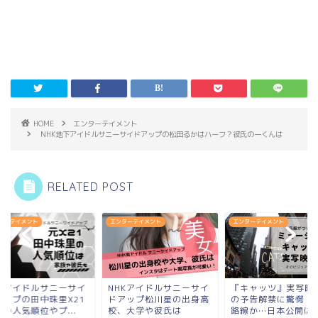
HOME
エンターテイメント
NHK地下アイドルサニーサイドアップの松田るかはハーフ？彼氏の一くんは
RELATED POST
ターテイメント
エンターテイメント
エンターテイメント
HKアイドルサニーサイ
NHKアイドルサニーサイ
『キャッツ』実写映
アップの田中珠里X21
ドアップ松川星の出身高
の予告解禁に驚愕！
の人気順位やプ...
校、大学や彼氏は
路線か…日本公開は