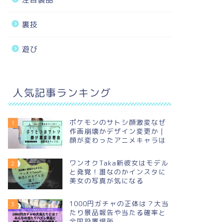
裏技
遊び
人気記事ランキング
ポケモンのサトシ顔激変なぜ
1
作画崩壊かデザイン変更か｜
顔が変わったアニメキャラは
ワンオクTaka新彼女はモデル
2
と発覚！誰なのかインスタに
美女の写真が気になる
1000円ガチャの正体は？大当
3
たり景品報告や当たる確率と
全国設置場所