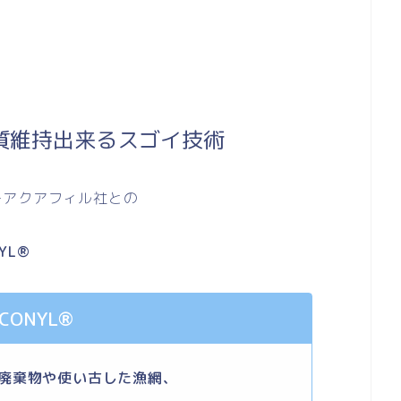
質維持出来るスゴイ技術
ーアクアフィル社との
YL®
CONYL®
廃棄物や使い古した漁網、