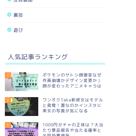
裏技
遊び
人気記事ランキング
ポケモンのサトシ顔激変なぜ
1
作画崩壊かデザイン変更か｜
顔が変わったアニメキャラは
ワンオクTaka新彼女はモデル
2
と発覚！誰なのかインスタに
美女の写真が気になる
1000円ガチャの正体は？大当
3
たり景品報告や当たる確率と
全国設置場所