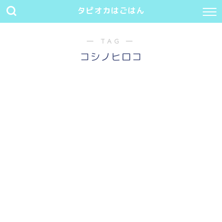
タピオカはごはん
― TAG ―
コシノヒロコ