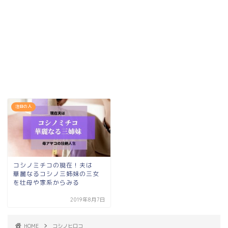
注目の人
コシノミチコの現在！夫は
華麗なるコシノ三姉妹の三女
を壮母や家系からみる
2019年8月7日
HOME
コシノヒロコ