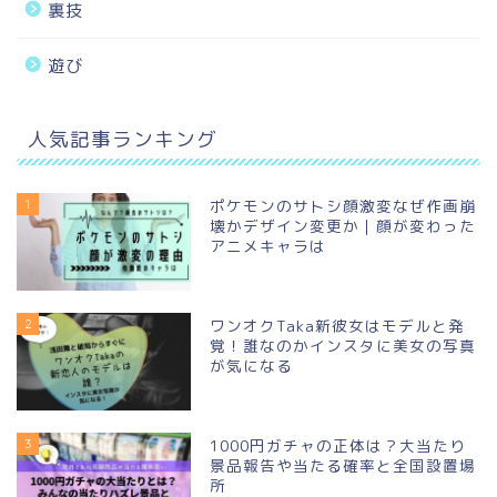
裏技
遊び
人気記事ランキング
1
ポケモンのサトシ顔激変なぜ作画崩
壊かデザイン変更か｜顔が変わった
アニメキャラは
2
ワンオクTaka新彼女はモデルと発
覚！誰なのかインスタに美女の写真
が気になる
3
1000円ガチャの正体は？大当たり
景品報告や当たる確率と全国設置場
所